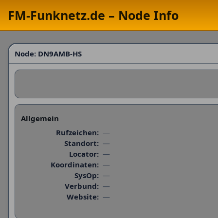
FM-Funknetz.de – Node Info
Node:
DN9AMB-HS
Allgemein
Rufzeichen:
—
Standort:
—
Locator:
—
Koordinaten:
—
SysOp:
—
Verbund:
—
Website:
—