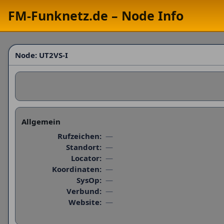
FM-Funknetz.de – Node Info
Node:
UT2VS-I
Allgemein
Rufzeichen:
—
Standort:
—
Locator:
—
Koordinaten:
—
SysOp:
—
Verbund:
—
Website:
—